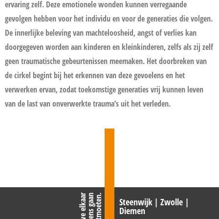
ervaring zelf. Deze emotionele wonden kunnen verregaande
gevolgen hebben voor het individu en voor de generaties die volgen.
De innerlijke beleving van machteloosheid, angst of verlies kan
doorgegeven worden aan kinderen en kleinkinderen, zelfs als zij zelf
geen traumatische gebeurtenissen meemaken. Het doorbreken van
de cirkel begint bij het erkennen van deze gevoelens en het
verwerken ervan, zodat toekomstige generaties vrij kunnen leven
van de last van onverwerkte trauma’s uit het verleden.
L
a
t
e
n
w
e
e
l
k
a
a
r
b
i
n
n
e
n
k
o
r
t
e
e
n
s
g
a
a
n
o
n
t
m
o
e
t
e
n
.
Steenwijk | Zwolle |
Diemen