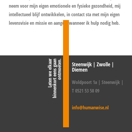
neem voor mijn eigen emotionele en fysieke gezondheid, mij
intellectueel blijf ontwikkelen, in contact sta met mijn eigen
levensvisie en missie en aangeef wanneer ik hulp nodig heb.
L
a
t
e
n
w
e
e
l
k
a
a
r
b
i
n
n
e
n
k
o
r
t
e
e
n
s
g
a
a
n
o
n
t
m
o
e
t
e
n
.
Steenwijk | Zwolle |
Diemen
Woldpoort 1a | Steenwijk |
T 0521 53 58 09
info@humanwise.nl