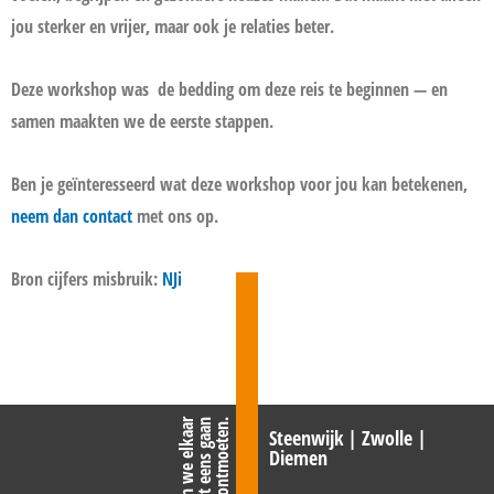
jou sterker en vrijer, maar ook je relaties beter.
Deze workshop was
de bedding om deze reis te beginnen — en
samen maakten we de eerste stappen.
Ben je geïnteresseerd wat deze workshop voor jou kan betekenen,
neem dan contact
met ons op.
Bron cijfers misbruik:
NJi
L
a
t
e
n
w
e
e
l
k
a
a
r
b
i
n
n
e
n
k
o
r
t
e
e
n
s
g
a
a
n
o
n
t
m
o
e
t
e
n
.
Steenwijk | Zwolle |
Diemen