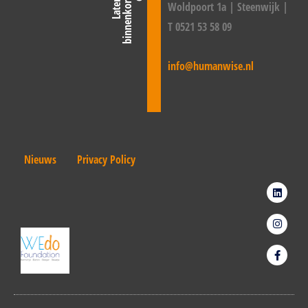
Woldpoort 1a | Steenwijk |
T 0521 53 58 09
info@humanwise.nl
Nieuws
Privacy Policy